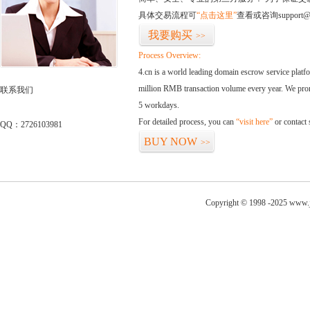
具体交易流程可
“点击这里”
查看或咨询support@
我要购买
>>
Process Overview:
4.cn is a world leading domain escrow service plat
million RMB transaction volume every year. We promi
联系我们
5 workdays.
For detailed process, you can
“visit here”
or contact
QQ：2726103981
BUY NOW
>>
Copyright © 1998 -2025 www.ji