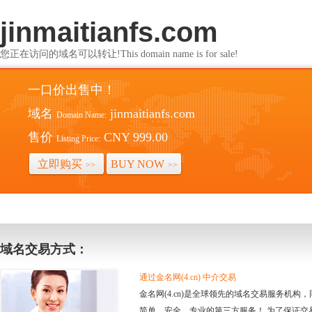
jinmaitianfs.com
您正在访问的域名可以转让!This domain name is for sale!
一口价出售中！
域名
jinmaitianfs.com
Domain Name:
售价
CNY 999.00
Listing Price:
立即购买
BUY NOW
>>
>>
域名交易方式：
通过金名网(4.cn) 中介交易
金名网(4.cn)是全球领先的域名交易服务机
简单、安全、专业的第三方服务！ 为了保证交